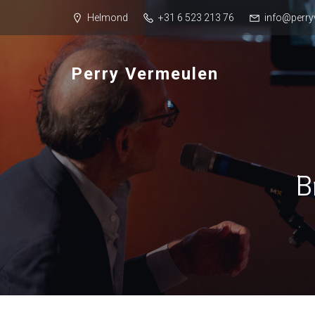
Helmond
+31 6 523 213 76
info@perry
Perry Vermeulen
B