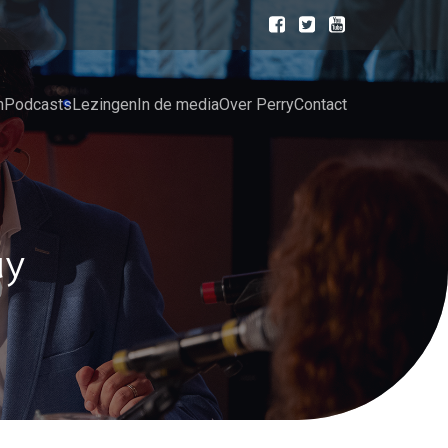
n
Podcasts
Lezingen
In de media
Over Perry
Contact
ay