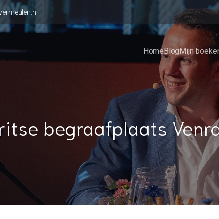
vermeulen.nl
Home
Blog
Mijn boeke
ritse begraafplaats Venr