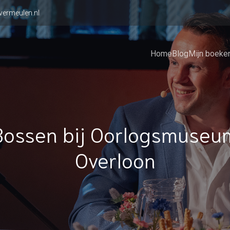
vermeulen.nl
Home
Blog
Mijn boeke
Bossen bij Oorlogsmuseu
Overloon