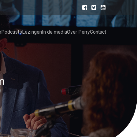
n
Podcasts
Lezingen
In de media
Over Perry
Contact
m