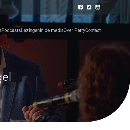
n
Podcasts
Lezingen
In de media
Over Perry
Contact
gel