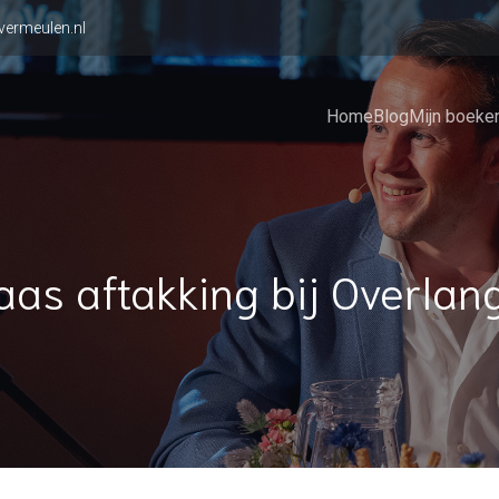
vermeulen.nl
Home
Blog
Mijn boeke
as aftakking bij Overlan