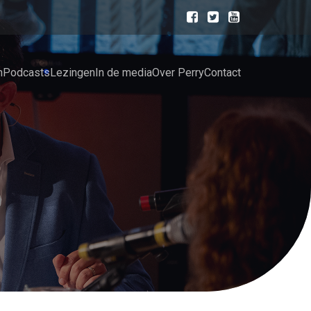
n
Podcasts
Lezingen
In de media
Over Perry
Contact