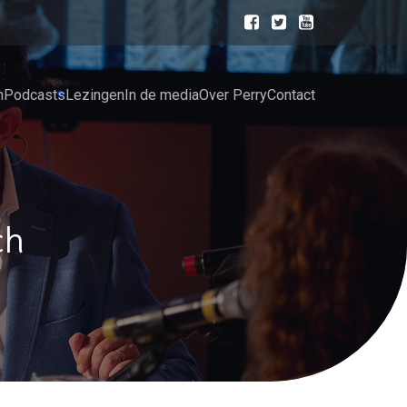
n
Podcasts
Lezingen
In de media
Over Perry
Contact
ch