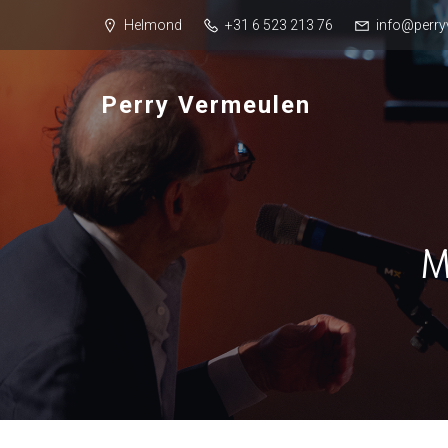
Helmond
+31 6 523 213 76
info@perry
Perry Vermeulen
M