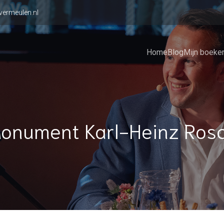
vermeulen.nl
Home
Blog
Mijn boeke
onument Karl-Heinz Ros