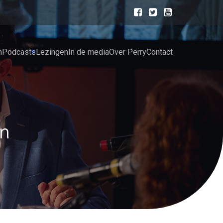
n
Podcasts
Lezingen
In de media
Over Perry
Contact
n