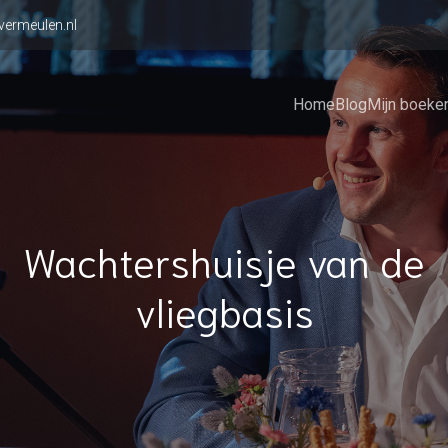
vermeulen.nl
Home
Blog
Mijn boeke
Wachtershuisje van de
vliegbasis