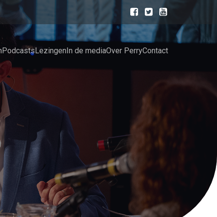
n
Podcasts
Lezingen
In de media
Over Perry
Contact