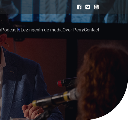
n
Podcasts
Lezingen
In de media
Over Perry
Contact