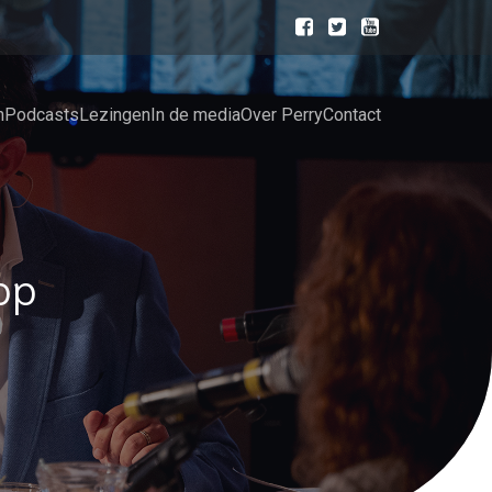
n
Podcasts
Lezingen
In de media
Over Perry
Contact
op