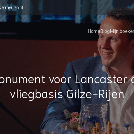
vermeulen.nl
Home
Blog
Mijn boeke
onument voor Lancaster 
vliegbasis Gilze-Rijen