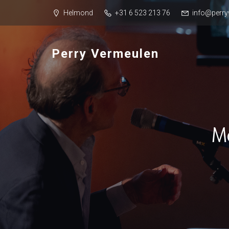
Helmond
+31 6 523 213 76
info@perry
Perry Vermeulen
M