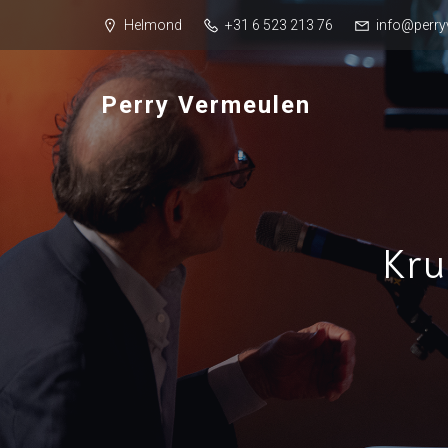
Helmond
+31 6 523 213 76
info@perry
Perry Vermeulen
Kru