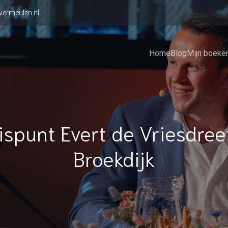
vermeulen.nl
Home
Blog
Mijn boeke
ispunt Evert de Vriesdree
Broekdijk