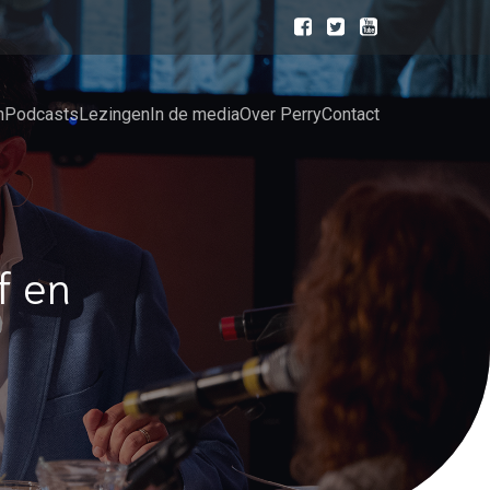
n
Podcasts
Lezingen
In de media
Over Perry
Contact
f en