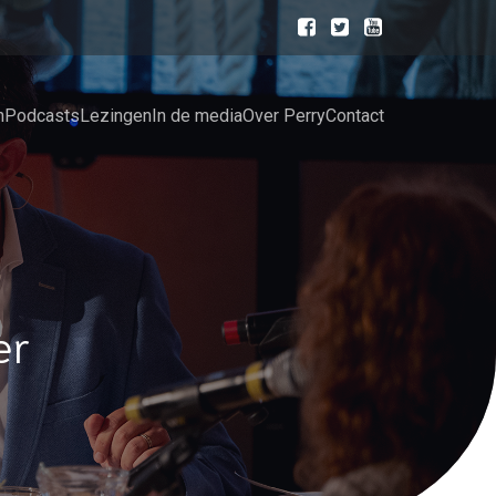
n
Podcasts
Lezingen
In de media
Over Perry
Contact
er