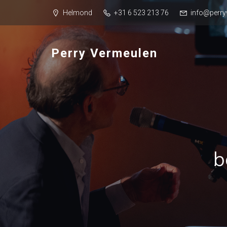
Helmond
+31 6 523 213 76
info@perry
Perry Vermeulen
b