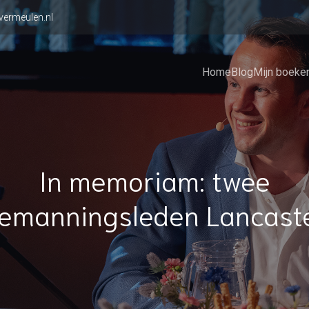
vermeulen.nl
Home
Blog
Mijn boeke
In memoriam: twee
emanningsleden Lancast