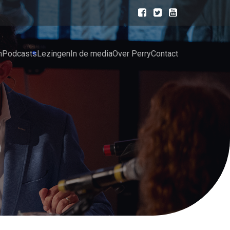
n
Podcasts
Lezingen
In de media
Over Perry
Contact