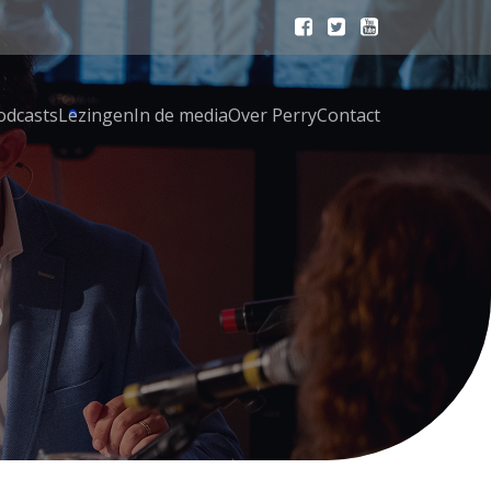
odcasts
Lezingen
In de media
Over Perry
Contact