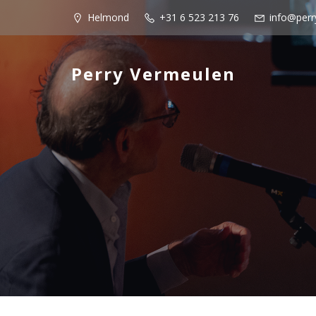
Helmond
+31 6 523 213 76
info@perr
Perry Vermeulen