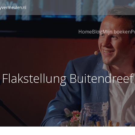
yvermeulen.nl
Home
Blog
Mijn boeken
P
Flakstellung Buitendreef