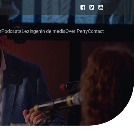
n
Podcasts
Lezingen
In de media
Over Perry
Contact