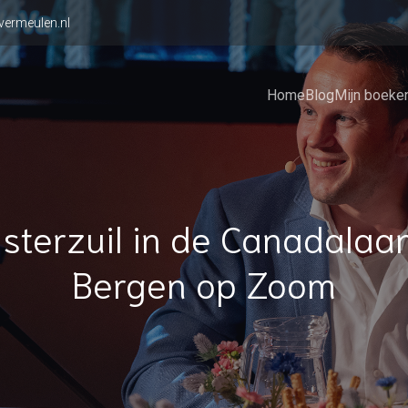
vermeulen.nl
Home
Blog
Mijn boeke
isterzuil in de Canadalaan
Bergen op Zoom