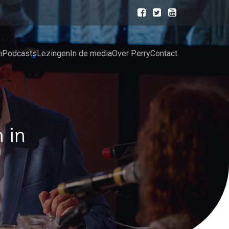
n
Podcasts
Lezingen
In de media
Over Perry
Contact
 in