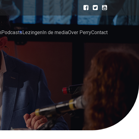
n
Podcasts
Lezingen
In de media
Over Perry
Contact