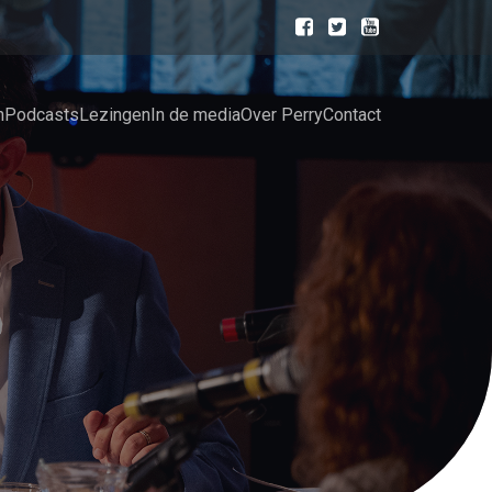
n
Podcasts
Lezingen
In de media
Over Perry
Contact