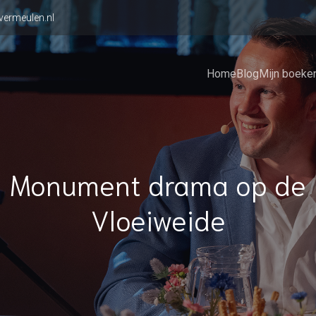
vermeulen.nl
Home
Blog
Mijn boeke
Monument drama op de
Vloeiweide