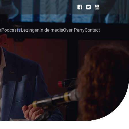
n
Podcasts
Lezingen
In de media
Over Perry
Contact