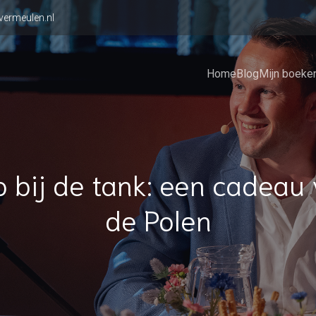
vermeulen.nl
Home
Blog
Mijn boeke
o bij de tank: een cadeau
de Polen