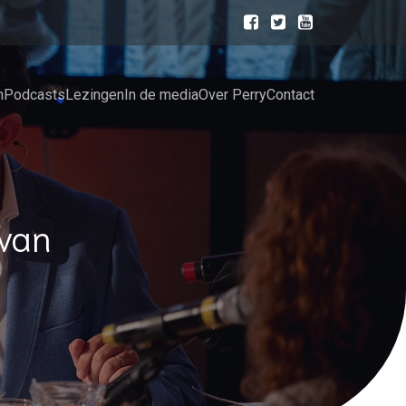
n
Podcasts
Lezingen
In de media
Over Perry
Contact
 van