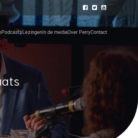
n
Podcasts
Lezingen
In de media
Over Perry
Contact
aats