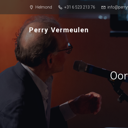
Helmond
+31 6 523 213 76
info@perry
Perry Vermeulen
Oor