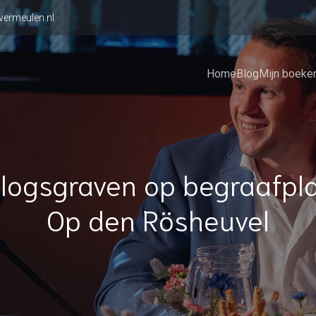
vermeulen.nl
Home
Blog
Mijn boeke
logsgraven op begraafpl
Op den Rösheuvel