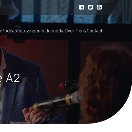
n
Podcasts
Lezingen
In de media
Over Perry
Contact
e A2