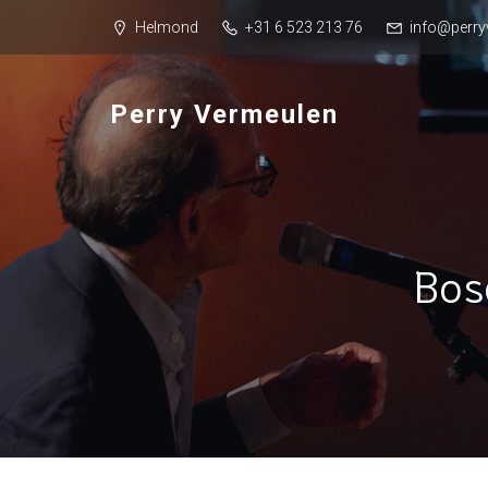
Helmond
+31 6 523 213 76
info@perry
Perry Vermeulen
Bos