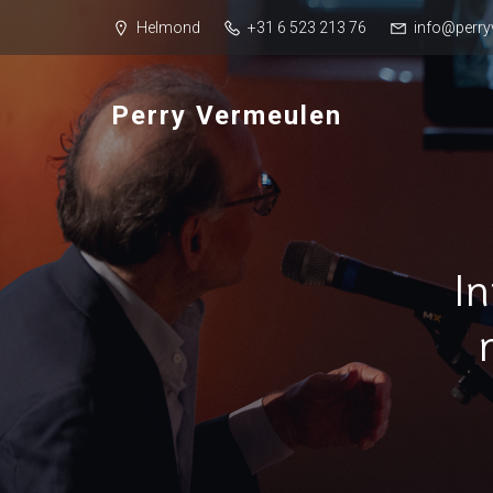
Helmond
+31 6 523 213 76
info@perry
Perry Vermeulen
I