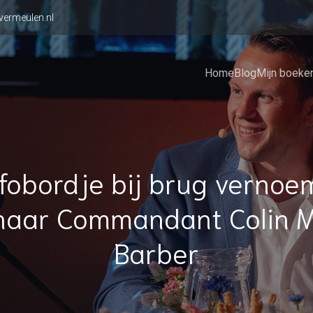
vermeulen.nl
Home
Blog
Mijn boeke
nfobordje bij brug vernoe
naar Commandant Colin M
Barber