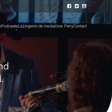
n
Podcasts
Lezingen
In de media
Over Perry
Contact
md
.