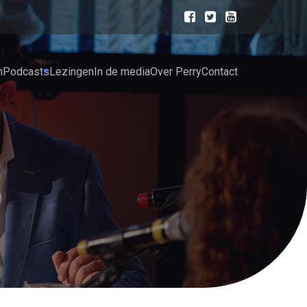
n
Podcasts
Lezingen
In de media
Over Perry
Contact