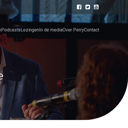
n
Podcasts
Lezingen
In de media
Over Perry
Contact
e