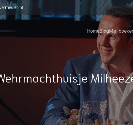
vermeulen.nl
Home
Blog
Mijn boeke
Wehrmachthuisje Milheez