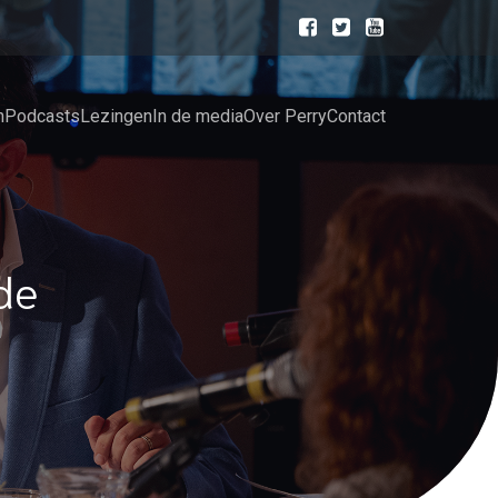
n
Podcasts
Lezingen
In de media
Over Perry
Contact
de