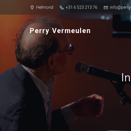
Helmond
+31 6 523 213 76
info@perry
Perry Vermeulen
I