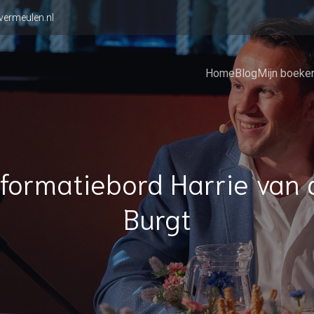
vermeulen.nl
Home
Blog
Mijn boeke
nformatiebord Harrie van 
Burgt