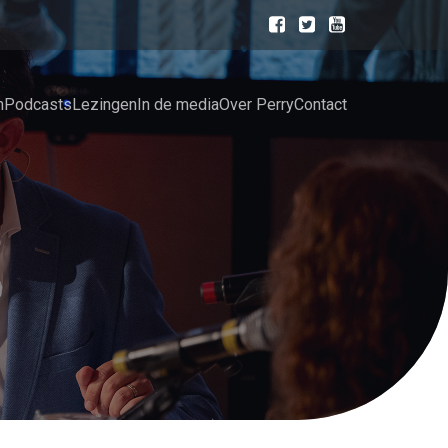
n
Podcasts
Lezingen
In de media
Over Perry
Contact