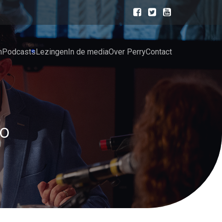
n
Podcasts
Lezingen
In de media
Over Perry
Contact
lo