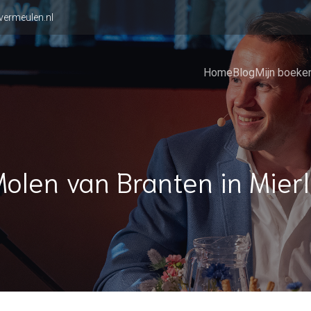
vermeulen.nl
Home
Blog
Mijn boeke
olen van Branten in Mier