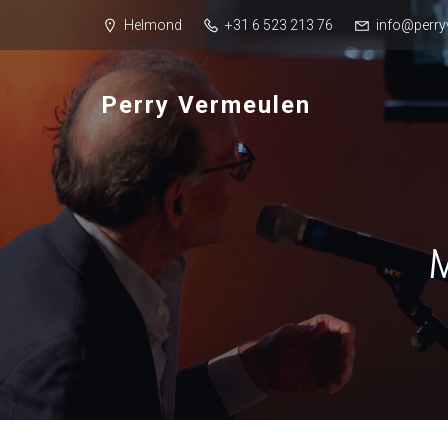
Helmond
+31 6 523 213 76
info@perry
Perry Vermeulen
M