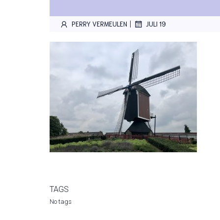
|
PERRY VERMEULEN
JULI 19
TAGS
No tags