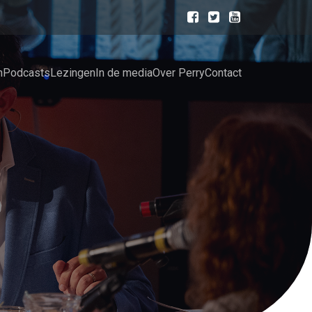
n
Podcasts
Lezingen
In de media
Over Perry
Contact