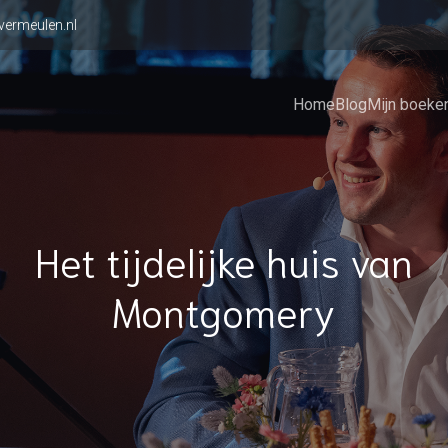
vermeulen.nl
Home
Blog
Mijn boeke
Het tijdelijke huis van
Montgomery