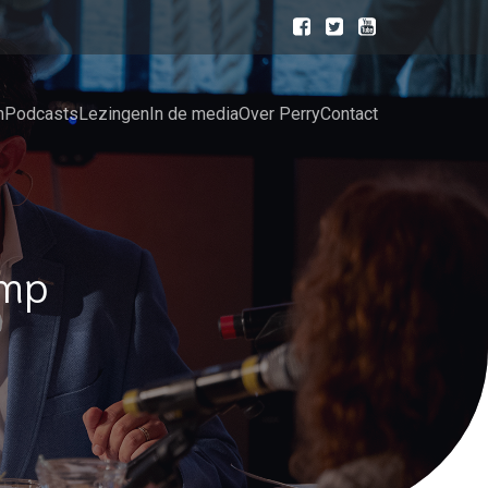
n
Podcasts
Lezingen
In de media
Over Perry
Contact
amp