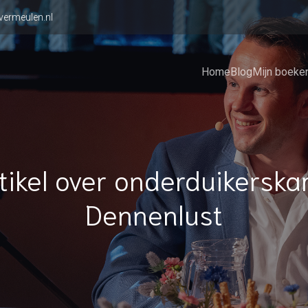
vermeulen.nl
Home
Blog
Mijn boeke
tikel over onderduikersk
Dennenlust