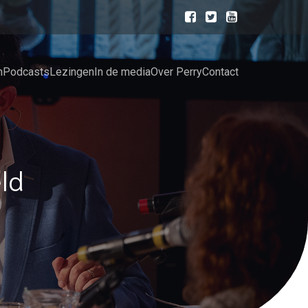
n
Podcasts
Lezingen
In de media
Over Perry
Contact
ld