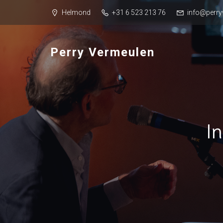
Helmond
+31 6 523 213 76
info@perry
Perry Vermeulen
I