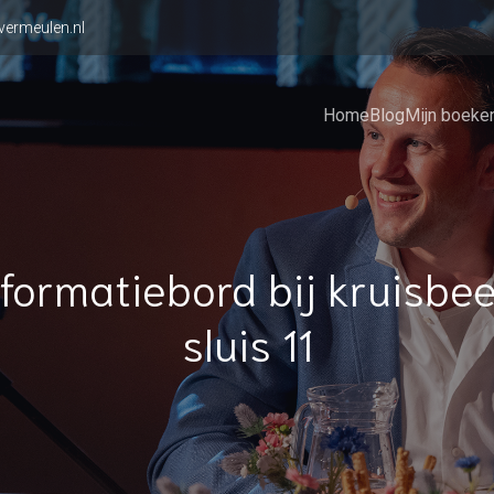
vermeulen.nl
Home
Blog
Mijn boeke
nformatiebord bij kruisbee
sluis 11