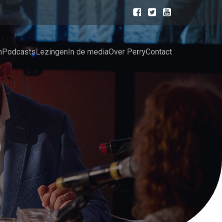
n
Podcasts
Lezingen
In de media
Over Perry
Contact