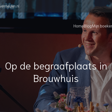
vermeulen.nl
Home
Blog
Mijn boeke
Op de begraafplaats in
Brouwhuis