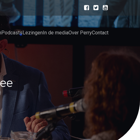
n
Podcasts
Lezingen
In de media
Over Perry
Contact
wee