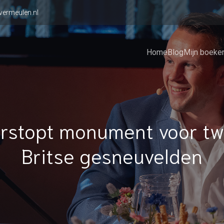
vermeulen.nl
Home
Blog
Mijn boeke
rstopt monument voor t
Britse gesneuvelden