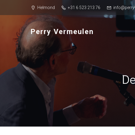
Helmond
+31 6 523 213 76
info@perry
Perry Vermeulen
De