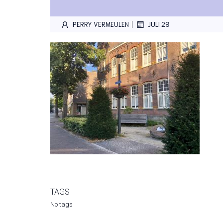
|
PERRY VERMEULEN
JULI 29
TAGS
No tags