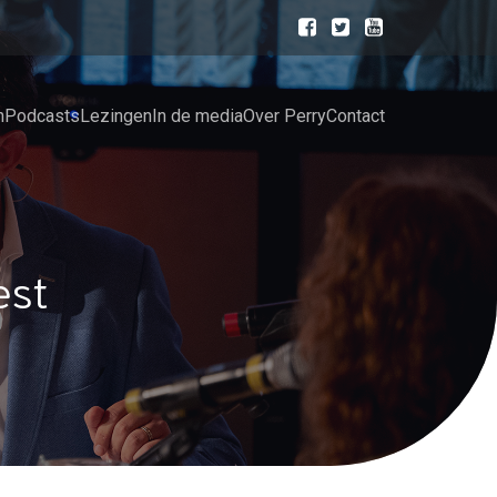
n
Podcasts
Lezingen
In de media
Over Perry
Contact
est