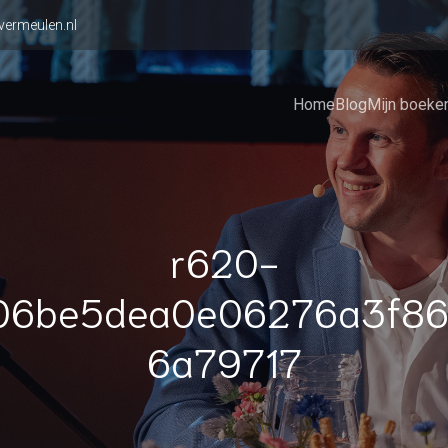
vermeulen.nl
Home
Blog
Mijn boeke
r620-
06be5dea0e06276a3f86
6a79717