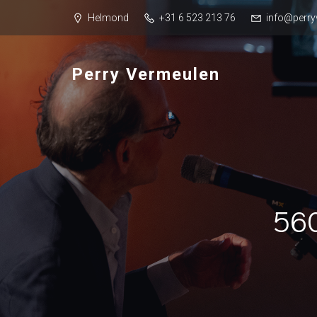
Helmond
+31 6 523 213 76
info@perry
Perry Vermeulen
56