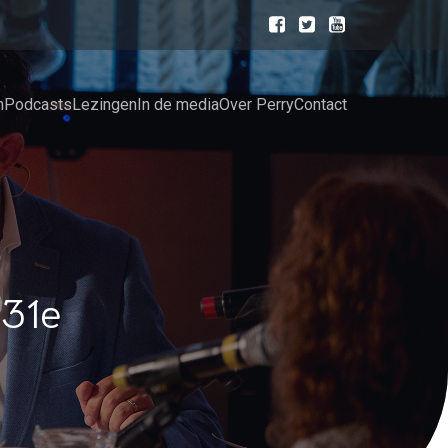
n
Podcasts
Lezingen
In de media
Over Perry
Contact
31e