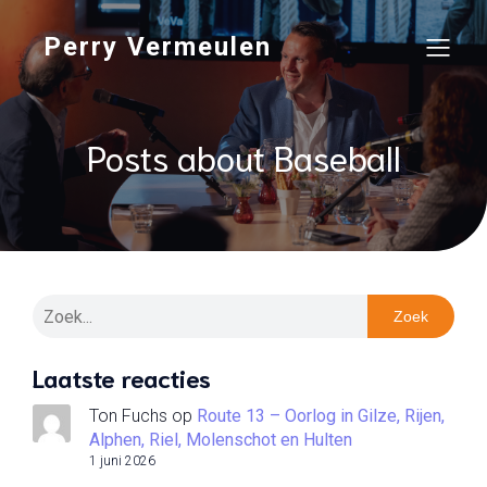
Perry Vermeulen
Posts about Baseball
Zoek
Laatste reacties
Ton Fuchs
op
Route 13 – Oorlog in Gilze, Rijen,
Alphen, Riel, Molenschot en Hulten
1 juni 2026