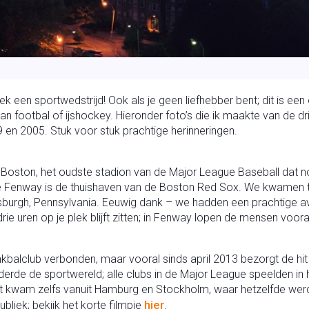
ek een sportwedstrijd! Ook als je geen liefhebber bent; dit is e
can footbal of ijshockey. Hieronder foto’s die ik maakte van d
9 en 2005. Stuk voor stuk prachtige herinneringen.
oston, het oudste stadion van de Major League Baseball dat nog
olle Fenway is de thuishaven van de Boston Red Sox. We kwamen t
tsburgh, Pennsylvania. Eeuwig dank – we hadden een prachtige a
 die drie uren op je plek blijft zitten; in Fenway lopen de mensen v
kbalclub verbonden, maar vooral sinds april 2013 bezorgt de hit
de de sportwereld; alle clubs in de Major League speelden in h
teit kwam zelfs vanuit Hamburg en Stockholm, waar hetzelfde w
liek; bekijk het korte filmpje
hier
.