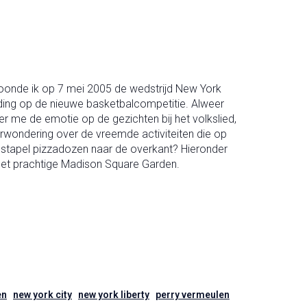
oonde ik op 7 mei 2005 de wedstrijd New York
eiding op de nieuwe basketbalcompetitie. Alweer
er me de emotie op de gezichten bij het volkslied,
erwondering over de vreemde activiteiten die op
n stapel pizzadozen naar de overkant? Hieronder
 het prachtige Madison Square Garden.
en
new york city
new york liberty
perry vermeulen