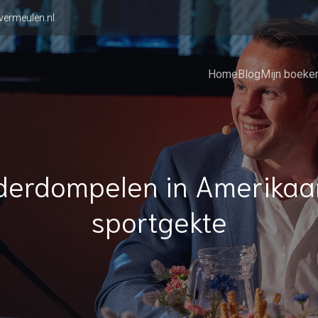
vermeulen.nl
Home
Blog
Mijn boeke
derdompelen in Amerikaa
sportgekte