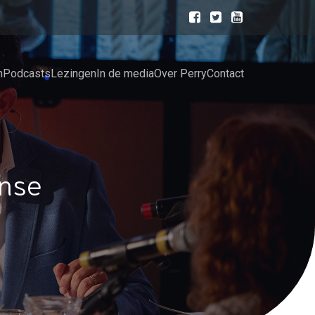
n
Podcasts
Lezingen
In de media
Over Perry
Contact
nse