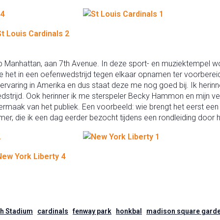
 Manhattan, aan 7th Avenue. In deze sport- en muziektempel w
 die het in een oefenwedstrijd tegen elkaar opnamen ter voorber
tervaring in Amerika en dus staat deze me nog goed bij. Ik herinn
edstrijd. Ook herinner ik me sterspeler Becky Hammon en mijn v
vermaak van het publiek. Een voorbeeld: wie brengt het eerst ee
mer, die ik een dag eerder bezocht tijdens een rondleiding door
h Stadium
cardinals
fenway park
honkbal
madison square gard