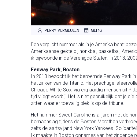
|
PERRY VERMEULEN
MEI 16
Een verplicht nummer als in je Amerika bent: bezo
Amerikaanse gekte bij honkbal, basketbal, Ameri
ik bijwoonde in de Verenigde Staten, in 2013, 200
Fenway Park, Boston
In 2013 bezocht ik het beroemde Fenway Park in B
het zinken van de Titanic. Het prachtige, sfeerv
Chicago White Sox, via erg aardig mensen uit Pit
tijd vliegt voorbij. Het is niet gebruikelijk dat je
zitten waar er toevallig plek is op de tribune.
Het nummer Sweet Caroline is al jaren met de hon
bomaanslag tijdens de Boston Marathon verbroeder
zelfs de aartsvijand New York Yankees. Solidari
Ik maakte in Boston opnames van het zingende pub