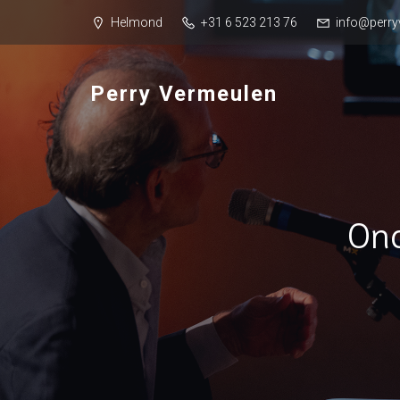
Helmond
+31 6 523 213 76
info@perry
Perry Vermeulen
On