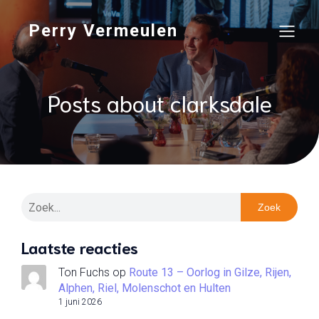
Perry Vermeulen
Posts about clarksdale
Zoek
Laatste reacties
Ton Fuchs
op
Route 13 – Oorlog in Gilze, Rijen,
Alphen, Riel, Molenschot en Hulten
1 juni 2026