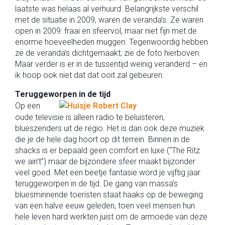
laatste was helaas al verhuurd. Belangrijkste verschil
met de situatie in 2009, waren de veranda’s. Ze waren
open in 2009: fraai en sfeervol, maar niet fijn met de
enorme hoeveelheden muggen. Tegenwoordig hebben
ze de veranda’s dichtgemaakt; zie de foto hierboven.
Maar verder is er in de tussentijd weinig veranderd – en
ik hoop ook niet dat dat ooit zal gebeuren.
Teruggeworpen in de tijd
Op een
oude televisie is alleen radio te beluisteren,
blueszenders uit de regio. Het is dan ook deze muziek
die je de hele dag hoort op dit terrein. Binnen in de
shacks is er bepaald geen comfort en luxe (“The Ritz
we ain’t”) maar de bijzondere sfeer maakt bijzonder
veel goed. Met een beetje fantasie word je vijftig jaar
teruggeworpen in de tijd. De gang van massa’s
bluesminnende toeristen staat haaks op de beweging
van een halve eeuw geleden, toen veel mensen hun
hele leven hard werkten juist om de armoede van deze