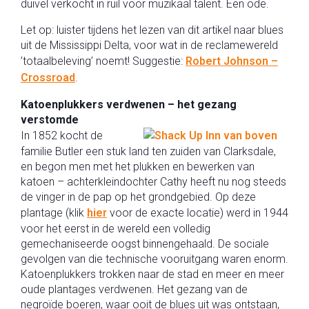
duivel verkocht in ruil voor muzikaal talent. Een ode.
Let op: luister tijdens het lezen van dit artikel naar blues
uit de Mississippi Delta, voor wat in de reclamewereld
’totaalbeleving’ noemt! Suggestie:
Robert Johnson –
Crossroad
.
Katoenplukkers verdwenen – het gezang
verstomde
In 1852 kocht de
familie Butler een stuk land ten zuiden van Clarksdale,
en begon men met het plukken en bewerken van
katoen – achterkleindochter Cathy heeft nu nog steeds
de vinger in de pap op het grondgebied. Op deze
plantage (klik
hier
voor de exacte locatie) werd in 1944
voor het eerst in de wereld een volledig
gemechaniseerde oogst binnengehaald. De sociale
gevolgen van die technische vooruitgang waren enorm.
Katoenplukkers trokken naar de stad en meer en meer
oude plantages verdwenen. Het gezang van de
negroïde boeren, waar ooit de blues uit was ontstaan,