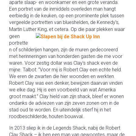
aparte slaap- en woonkamer en een grote veranda.
Een portret van de inmiddels overleden man hangt
eerbiedig in de keuken, op een prominente plek tussen
vergeelde portretten van blueshelden, de Kennedy’s,
Martin Luther King, et cetera.
Op die paar plekken waar
geen
portrette
n of schilderijen hangen, zijn de muren gedecoreerd
met herinneringen van honderden gasten die me voor
waren. Voor zestig dollar was Clay’s shack even de
mijne. Talbot: “Voor mij is Robert Clay een echte held.
We eren de zwarten die hier woonden en werkten.
Robert Clay was een denker, bewijzen daarvan vinden
we elke dag. Hij is een voorbeeld van wat Amerika
groot maakt.” Clay hield van zijn shack, bleef er wonen
ondanks de adviezen van zijn zeven zonen om in de
stad oud te worden. En uiteindelijk stierf hij in het
roodbeschilderde, houten bouwval.
In 2013 sliep ik in de Legends Shack, nabij de Robert
Clay Shack – ik ben een man van gewoontes, maar de