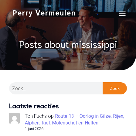
Perry Vermeulen
Posts about mississippi
Zoek
Laatste reacties
Ton Fuchs
op
Route 13 – Oorlog in Gilze, Rijen,
Alphen, Riel, Molenschot en Hulten
1 juni 2026