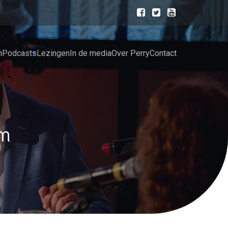
n
Podcasts
Lezingen
In de media
Over Perry
Contact
am