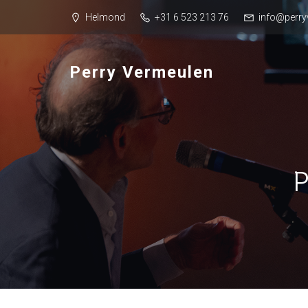
Helmond
+31 6 523 213 76
info@perry
Perry Vermeulen
P