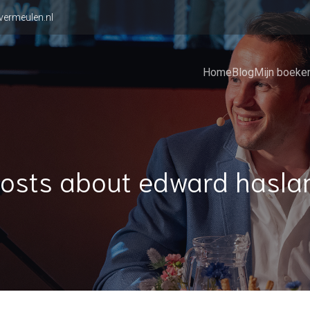
vermeulen.nl
Home
Blog
Mijn boeke
osts about edward hasl