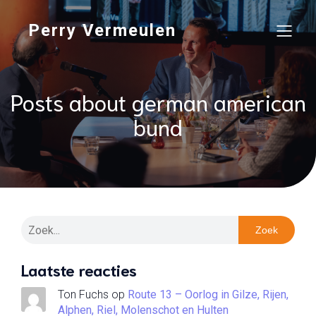
Perry Vermeulen
Posts about german american
bund
Zoek
Laatste reacties
Ton Fuchs
op
Route 13 – Oorlog in Gilze, Rijen,
Alphen, Riel, Molenschot en Hulten