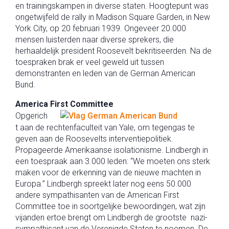
en trainingskampen in diverse staten. Hoogtepunt was
ongetwijfeld de rally in Madison Square Garden, in New
York City, op 20 februari 1939. Ongeveer 20.000
mensen luisterden naar diverse sprekers, die
herhaaldelijk president Roosevelt bekritiseerden. Na de
toespraken brak er veel geweld uit tussen
demonstranten en leden van de German American
Bund.
America First Committee
Opgerich
t aan de rechtenfaculteit van Yale, om tegengas te
geven aan de Roosevelts interventiepolitiek.
Propageerde Amerikaanse isolationisme. Lindbergh in
een toespraak aan 3.000 leden: “We moeten ons sterk
maken voor de erkenning van de nieuwe machten in
Europa.” Lindbergh spreekt later nog eens 50.000
andere sympathisanten van de American First
Committee toe in soortgelijke bewoordingen, wat zijn
vijanden ertoe brengt om Lindbergh de grootste nazi-
sympathisant van de Verenigde Staten te noemen. De