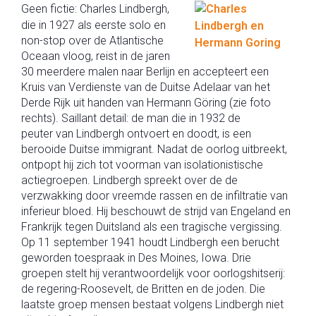
Geen fictie: Charles Lindbergh,
die in 1927 als eerste solo en
non-stop over de Atlantische
Oceaan vloog, reist in de jaren
30 meerdere malen naar Berlijn en accepteert een
Kruis van Verdienste van de Duitse Adelaar van het
Derde Rijk uit handen van Hermann Göring (zie foto
rechts). Saillant detail: de man die in 1932 de
peuter van Lindbergh ontvoert en doodt, is een
berooide Duitse immigrant. Nadat de oorlog uitbreekt,
ontpopt hij zich tot voorman van isolationistische
actiegroepen. Lindbergh spreekt over de de
verzwakking door vreemde rassen en de infiltratie van
inferieur bloed. Hij beschouwt de strijd van Engeland en
Frankrijk tegen Duitsland als een tragische vergissing.
Op 11 september 1941 houdt Lindbergh een berucht
geworden toespraak in Des Moines, Iowa. Drie
groepen stelt hij verantwoordelijk voor oorlogshitserij:
de regering-Roosevelt, de Britten en de joden. Die
laatste groep mensen bestaat volgens Lindbergh niet