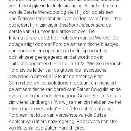
zeer belangrijke industriële uitvinding. Bij het uitbreken
van de Eerste Wereldoorlog stelt hij zich op als een
pacifistische tegenstander van oorlog. Vanaf mei 1920
publiceert hij in zijn eigen
Dearborn Independent
de
eerste van 91 uitvoerige artikelen over ‘De
Internationale Jood: het Probleem van de Wereld’. De
oplage stijgt doordat Ford de antisemitische blaadjes
aan Ford-dealers opdringt als bedrijfsproduct. Is
politiek zeer geëngageerd en dat wordt ook in
Duitsland opgemerkt. Hitler al in 1923: “We zien Heinrich
Ford als de leider van de groeiende fascistische
beweging in Amerika.” Steunt de America First
Committee en het isolationisme, steunt en financiert
de antisemitische radiopredikant Father Coughlin en de
even discriminerende demagoog Gerald Smith. Net als
zijn vriend Lindbergh ( “Als wij samen zijn hebben we het
alleen maar over joden” – zie foto rechts) ontvangt
Ford een het Kruis van Verdienste van de Duitse
Adelaar van Hitlers nazi-regering. Roosevelts minister
van Buitenlandse Zaken Harold Ickes: