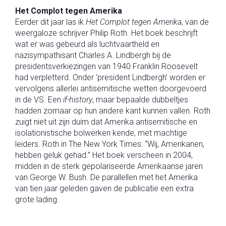
Het Complot tegen Amerika
Eerder dit jaar las ik
Het Complot tegen Amerika
, van de
weergaloze schrijver Philip Roth. Het boek beschrijft
wat er was gebeurd als luchtvaartheld en
nazisympathisant Charles A. Lindbergh bij de
presidentsverkiezingen van 1940 Franklin Roosevelt
had verpletterd. Onder ‘president Lindbergh’ worden er
vervolgens allerlei antisemitische wetten doorgevoerd
in de VS. Een
if-history
, maar bepaalde dubbeltjes
hadden zomaar op hun andere kant kunnen vallen. Roth
zuigt niet uit zijn duim dat Amerika antisemitische en
isolationistische bolwerken kende, met machtige
leiders. Roth in The New York Times: “Wij, Amerikanen,
hebben geluk gehad.” Het boek verscheen in 2004,
midden in de sterk gepolariseerde Amerikaanse jaren
van George W. Bush. De parallellen met het Amerika
van tien jaar geleden gaven de publicatie een extra
grote lading.