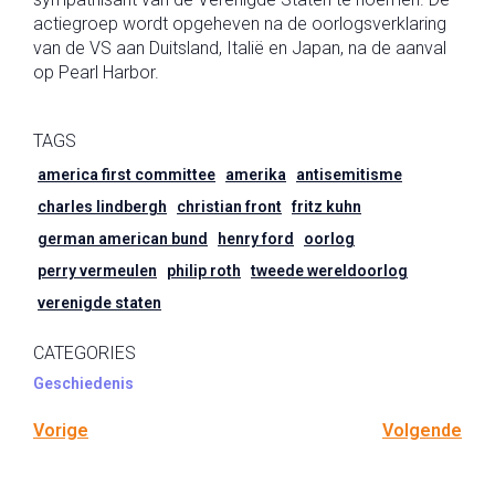
actiegroep wordt opgeheven na de oorlogsverklaring
van de VS aan Duitsland, Italië en Japan, na de aanval
op Pearl Harbor.
TAGS
america first committee
amerika
antisemitisme
charles lindbergh
christian front
fritz kuhn
german american bund
henry ford
oorlog
perry vermeulen
philip roth
tweede wereldoorlog
verenigde staten
CATEGORIES
Geschiedenis
Vorige
Volgende