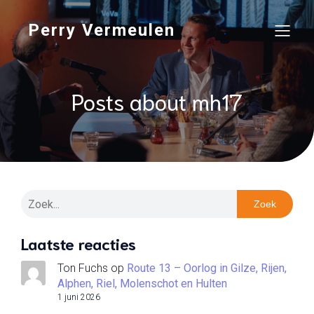
Perry Vermeulen
Posts about mh17
Zoek
Laatste reacties
Ton Fuchs
op
Route 13 – Oorlog in Gilze, Rijen,
Alphen, Riel, Molenschot en Hulten
1 juni 2026