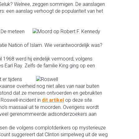
. Geluk? Welnee, zeggen sommigen. De aanslagen
rs: een aanslag verhoogt de populariteit van het
. De meteen
atie Nation of Islam. Wie verantwoordelijk was?
l 1968 werd hij eindelijk vermoord; volgens
arl Ray. Zelfs de familie King ging op een
er tijdens
anse overheid nog niet alles van naar buiten
oestond dat ze mensen ontvoerden en gebruikten
Roswell-incident in
dit artikel
op deze site.
o’s massaal uit te moorden. Overigens wordt
en veel gerenommeerde aidsonderzoekers aan
mensen die volgens complotdenkers op mysterieuze
 Count suggereert dat Clinton simpelweg uit de weg