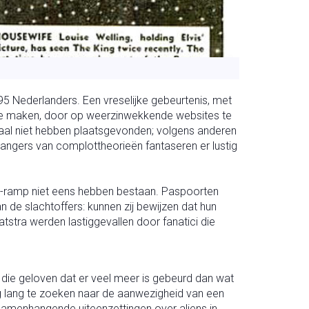
5 Nederlanders. Een vreselijke gebeurtenis, met
e maken, door op weerzinwekkende websites te
aal niet hebben plaatsgevonden; volgens anderen
hangers van complottheorieën fantaseren er lustig
7-ramp niet eens hebben bestaan. Paspoorten
n de slachtoffers: kunnen zij bewijzen dat hun
stra werden lastiggevallen door fanatici die
die geloven dat er veel meer is gebeurd dan wat
ig lang te zoeken naar de aanwezigheid van een
amenhangende uiteenzettingen over aliens in