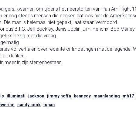
gers, kwamen om tijdens het neerstorten van Pan Am Flight 10
l zijn er nog steeds mensen die denken dat ook hier de Amerikaan
. Die man is helemaal niet gepakt, laat staan vermoord.
ious B.I.G, Jeff Buckley, Janis Joplin, Jimi Hendrix, Bob Marle
elijks bezig met die vraag.
egelmatig.
ebsites vol verhalen over recente ontmoetingen met de legende. Wi
e dit denken.
in meer in zijn sterrenbestaan.
vis
illuminati
jackson
jimmy hoffa
kennedy
maanlanding
mh17
wering
sandy hook
tupac