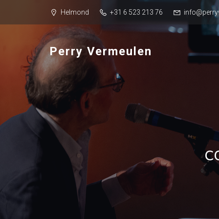
Helmond
+31 6 523 213 76
info@perry
Perry Vermeulen
c