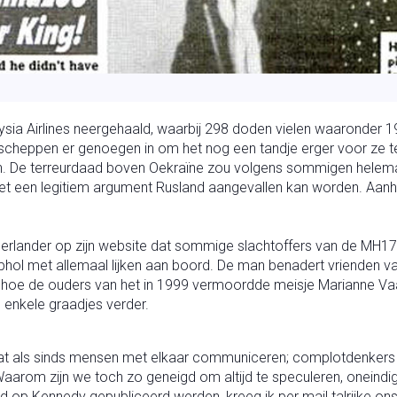
a Airlines neergehaald, waarbij 298 doden vielen waaronder 19
eppen er genoegen in om het nog een tandje erger voor ze t
ën. De terreurdaad boven Oekraïne zou volgens sommigen helem
 met een legitiem argument Rusland aangevallen kan worden. Aan
erlander op zijn website dat sommige slachtoffers van de MH1
iphol met allemaal lijken aan boord. De man benadert vrienden va
 hoe de ouders van het in 1999 vermoordde meisje Marianne Vaat
 enkele graadjes verder.
taat als sinds mensen met elkaar communiceren; complotdenkers 
. Waarom zijn we toch zo geneigd om altijd te speculeren, oneind
p Kennedy gepubliceerd werden, kreeg ik per mail talrijke ons