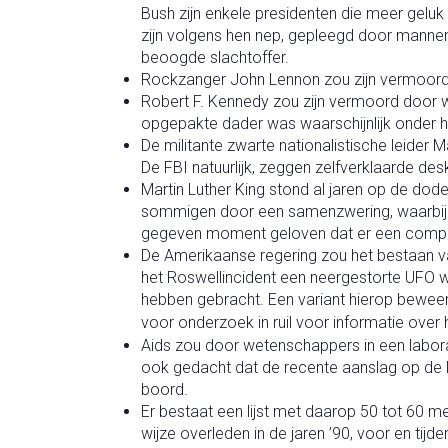
Bush zijn enkele presidenten die meer gel
zijn volgens hen nep, gepleegd door mannen 
beoogde slachtoffer.
Rockzanger John Lennon zou zijn vermoord
Robert F. Kennedy zou zijn vermoord door 
opgepakte dader was waarschijnlijk onder 
De militante zwarte nationalistische leider
De FBI natuurlijk, zeggen zelfverklaarde des
Martin Luther King stond al jaren op de dode
sommigen door een samenzwering, waarbij d
gegeven moment geloven dat er een compl
De Amerikaanse regering zou het bestaan va
het Roswellincident een neergestorte UFO 
hebben gebracht. Een variant hierop beweer
voor onderzoek in ruil voor informatie ove
Aids zou door wetenschappers in een labor
ook gedacht dat de recente aanslag op de
boord.
Er bestaat een lijst met daarop 50 tot 60 
wijze overleden in de jaren ’90, voor en ti