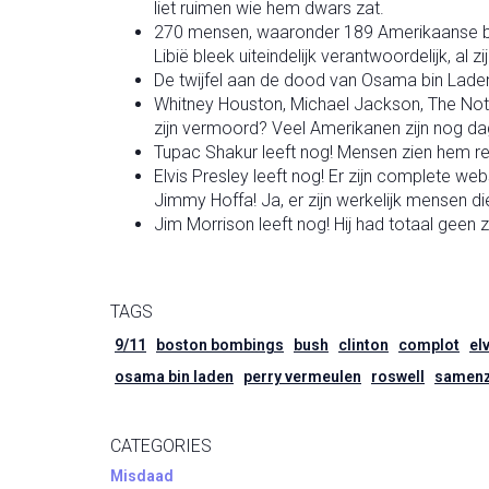
liet ruimen wie hem dwars zat.
270 mensen, waaronder 189 Amerikaanse bur
Libië bleek uiteindelijk verantwoordelijk, a
De twijfel aan de dood van Osama bin Laden
Whitney Houston, Michael Jackson, The Notor
zijn vermoord? Veel Amerikanen zijn nog dag
Tupac Shakur leeft nog! Mensen zien hem r
Elvis Presley leeft nog! Er zijn complete w
Jimmy Hoffa! Ja, er zijn werkelijk mensen di
Jim Morrison leeft nog! Hij had totaal geen z
TAGS
9/11
boston bombings
bush
clinton
complot
el
osama bin laden
perry vermeulen
roswell
samenz
CATEGORIES
Misdaad