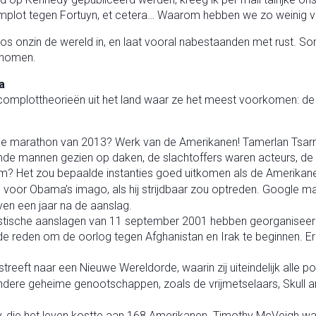
mplot tegen Fortuyn, et cetera… Waarom hebben we zo weinig ver
os onzin de wereld in, en laat vooral nabestaanden met rust. 
enomen.
a
mplottheorieën uit het land waar ze het meest voorkomen: de V
e marathon van 2013? Werk van de Amerikanen! Tamerlan Tsarnaev 
mde mannen gezien op daken, de slachtoffers waren acteurs, de 
om? Het zou bepaalde instanties goed uitkomen als de Amerik
 voor Obama’s imago, als hij strijdbaar zou optreden. Google ma
en een jaar na de aanslag.
ristische aanslagen van 11 september 2001 hebben georganiseer
de reden om de oorlog tegen Afghanistan en Irak te beginnen. Er 
 streeft naar een Nieuwe Wereldorde, waarin zij uiteindelijk all
dere geheime genootschappen, zoals de vrijmetselaars, Skull 
y, die het leven kostte aan 168 Amerikanen. Timothy McVeigh wa