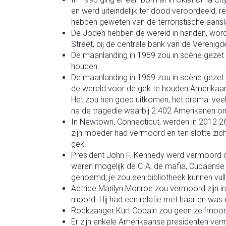
en werd uiteindelijk ter dood veroordeeld, 
hebben geweten van de terroristische aansl
De Joden hebben de wereld in handen, wordt
Street, bij de centrale bank van de Verenig
De maanlanding in 1969 zou in scène gezet 
houden.
De maanlanding in 1969 zou in scène gezet
de wereld voor de gek te houden.Amerikaan
Het zou hen goed uitkomen, het drama: vee
na de tragedie waarbij 2.402 Amerikanen o
In Newtown, Connecticut, werden in 2012 2
zijn moeder had vermoord en ten slotte zich
gek.
President John F. Kennedy werd vermoord 
waren mogelijk de CIA, de mafia, Cubaanse 
genoemd; je zou een bibliotheek kunnen vul
Actrice Marilyn Monroe zou vermoord zijn i
moord. Hij had een relatie met haar en was
Rockzanger Kurt Cobain zou geen zelfmoor
Er zijn enkele Amerikaanse presidenten ver