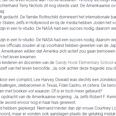
rechterhand Terry Nichols zit nog steeds vast. De Amerikaanse ov
ag.
 gedacht. De familie Rothschild domineert het internationale b
de Staten; zelfs in Hollywood en bij de media hebben Joden het v
zijn in een tv-studio. De NASA had een succes nodig; daarom w
 zijn in een tv-studio. De NASA had een succes nodig; daarom w
se officials zouden al op voorhand hebben geweten van de Jap
l Amerikanen wilden dat Amerika zich actief zou gaan bemoeie
m het leven kwamen.
6 kinderen en docenten van de
Sandy Hook
Elementary School
v
zelf van het leven beroofde. Ja, ook achter deze tragedie zou 
door een complot, Lee Harvey Oswald was slechts een zondebo
ballingen, oliebaronnen in Texas, Fidel Castro, et cetera. De 
len met boeken vol waanzin. Of is er toch meer gebeurd?
n opdracht van de Amerikaanse regering. Ja, zelfs Robert F. Ken
 de avond ervoor nog in haar huis geweest.
d hebben gepleegd. Niemand minder dan zijn vrouw Courtney L
moord, maar er vonden ook aanslagen plaats die gelukkig mislu