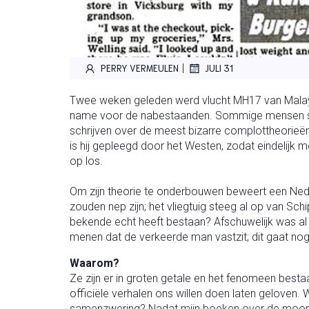
|
PERRY VERMEULEN
JULI 31
Twee weken geleden werd vlucht MH17 van Malaysi
name voor de nabestaanden. Sommige mensen sch
schrijven over de meest bizarre complottheorie
is hij gepleegd door het Westen, zodat eindelijk
op los.
Om zijn theorie te onderbouwen beweert een Ned
zouden nep zijn; het vliegtuig steeg al op van Sch
bekende echt heeft bestaan? Afschuwelijk was al
menen dat de verkeerde man vastzit; dit gaat nog
Waarom?
Ze zijn er in groten getale en het fenomeen bes
officiële verhalen ons willen doen laten geloven
samenzwering? Nadat mijn boeken over de moord o