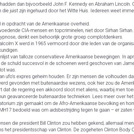
uk hadden dan bijvoorbeeld John F. Kennedy en Abraham Lincoln
die juist zijn ingehuurd door het Witte Huis. Iedereen weet imme
 in opdracht van de Amerikaanse overheid.
woedende CIA-mensen en topcriminelen, niet door Sirhan Sirhan
hypnose, denkt een behoorlijk grote groep complotdenkers.
 Malcolm X werd in 1965 vermoord door drie leden van de organis
kundigen.
nlijst van talloze conservatieve Amerikaanse bewegingen. In apri
e schuld succesvol in de schoenen werd geschoven van James E
ot was.
n ufo’s expres geheim houden. Er zijn mensen die volhouden dat 
werd gevonden met buitenaardse wezens, ook hier zou de Amerika
t dat de regering een akkoord sloot met aliens, waarbij men t
r hun geavanceerde buitenaardse technieken. Lees meer over het 
atorium zijn gemaakt om de Afro-Amerikaanse bevolking en hom
 MH17 bedoeld was om aidsbestrijding tegen te gaan – er zat
mensen die president Bill Clinton zou hebben gekend, allemaal 
jdens het presidentsschap van Clinton. De zogeheten Clinton Body