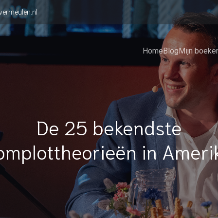
vermeulen.nl
Home
Blog
Mijn boeke
De 25 bekendste
omplottheorieën in Ameri