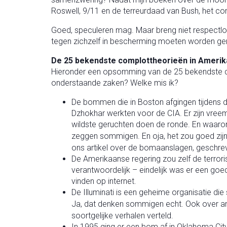
Roswell, 9/11 en de terreurdaad van Bush, het co
Goed, speculeren mag. Maar breng niet respectlo
tegen zichzelf in bescherming moeten worden g
De 25 bekendste complottheorieën in Amerik
Hieronder een opsomming van de 25 bekendste co
onderstaande zaken? Welke mis ik?
De bommen die in Boston afgingen tijdens d
Dzhokhar werkten voor de CIA. Er zijn vree
wildste geruchten doen de ronde. En waar
zeggen sommigen. En oja, het zou goed zijn
ons artikel over de bomaanslagen, geschrev
De Amerikaanse regering zou zelf de terro
verantwoordelijk – eindelijk was er een goe
vinden op internet.
De Illuminati is een geheime organisatie die
Ja, dat denken sommigen echt. Ook over an
soortgelijke verhalen verteld.
In 1995 ging er een bom af in Oklahoma Cit