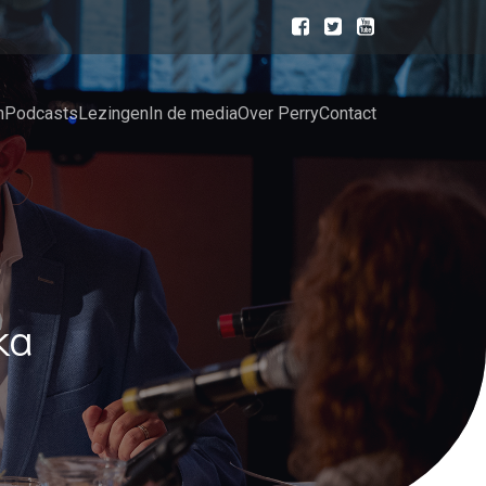
n
Podcasts
Lezingen
In de media
Over Perry
Contact
ka