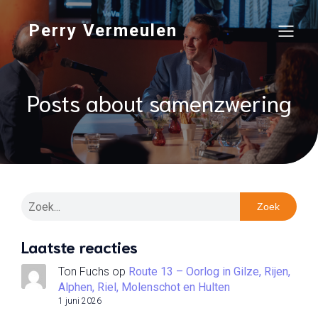
Perry Vermeulen
Posts about samenzwering
Zoek
Laatste reacties
Ton Fuchs
op
Route 13 – Oorlog in Gilze, Rijen,
Alphen, Riel, Molenschot en Hulten
1 juni 2026