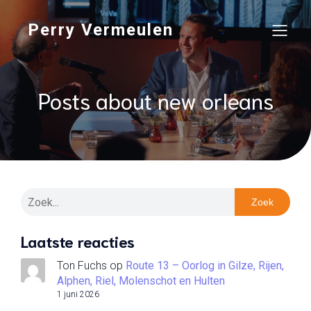
Perry Vermeulen
Posts about new orleans
Zoek
Laatste reacties
Ton Fuchs
op
Route 13 – Oorlog in Gilze, Rijen,
Alphen, Riel, Molenschot en Hulten
1 juni 2026