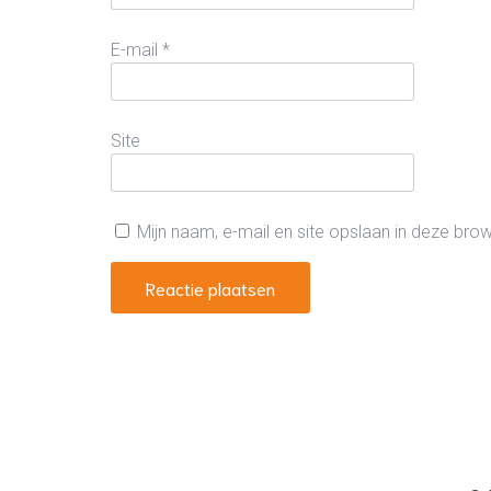
E-mail
*
Site
Mijn naam, e-mail en site opslaan in deze bro