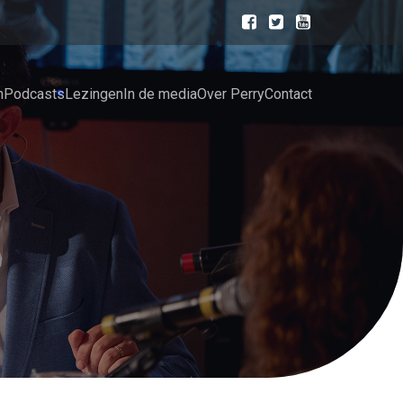
n
Podcasts
Lezingen
In de media
Over Perry
Contact