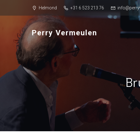
Helmond
+31 6 523 213 76
info@perry
Perry Vermeulen
Br