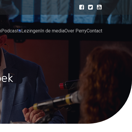
n
Podcasts
Lezingen
In de media
Over Perry
Contact
oek