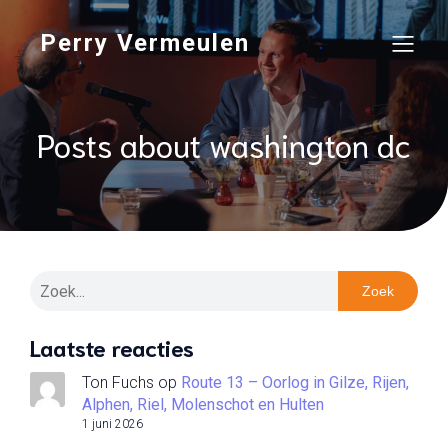
Perry Vermeulen
Posts about washington dc
Zoek
Laatste reacties
Ton Fuchs
op
Route 13 – Oorlog in Gilze, Rijen,
Alphen, Riel, Molenschot en Hulten
1 juni 2026