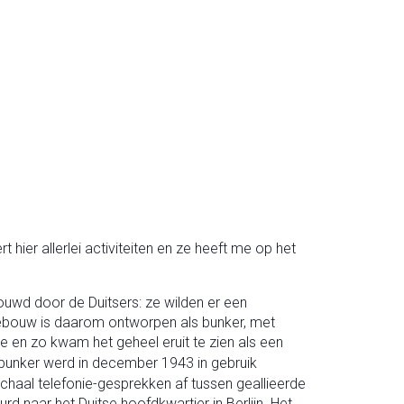
hier allerlei activiteiten en ze heeft me op het
uwd door de Duitsers: ze wilden er een
 gebouw is daarom ontworpen als bunker, met
 en zo kwam het geheel eruit te zien als een
bunker werd in december 1943 in gebruik
chaal telefonie-gesprekken af tussen geallieerde
 naar het Duitse hoofdkwartier in Berlijn. Het