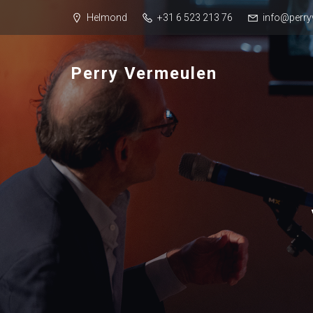
Helmond
+31 6 523 213 76
info@perry
Perry Vermeulen