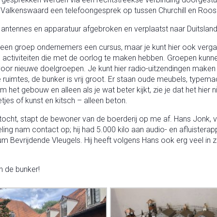
 Valkenswaard een telefoongesprek op tussen Churchill en Roose
 antennes en apparatuur afgebroken en verplaatst naar Duitsland
eft een groep ondernemers een cursus, maar je kunt hier ook vergade
 de activiteiten die met de oorlog te maken hebben. Groepen kunne
or nieuwe doelgroepen. Je kunt hier radio-uitzendingen maken
uimtes, de bunker is vrij groot. Er staan oude meubels, typemach
 het gebouw en alleen als je wat beter kijkt, zie je dat het hier 
tjes of kunst en kitsch – alleen beton.
etstocht, stapt de bewoner van de boerderij op me af. Hans Jonk, 
ng nam contact op; hij had 5.000 kilo aan audio- en afluisterap
 Bevrijdende Vleugels. Hij heeft volgens Hans ook erg veel in zi
.
n de bunker!