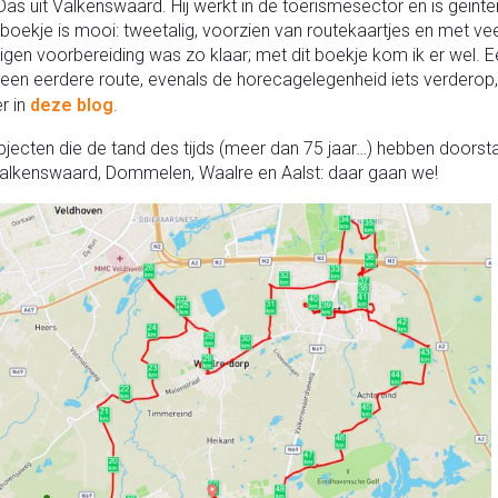
 Das uit Valkenswaard. Hij werkt in de toerismesector en is geï
 boekje is mooi: tweetalig, voorzien van routekaartjes en met veel
n voorbereiding was zo klaar; met dit boekje kom ik er wel. Eén 
 een eerdere route, evenals de horecagelegenheid iets verderop,
r in
deze blog
.
bjecten die de tand des tijds (meer dan 75 jaar…) hebben doorstaa
 Valkenswaard, Dommelen, Waalre en Aalst: daar gaan we!