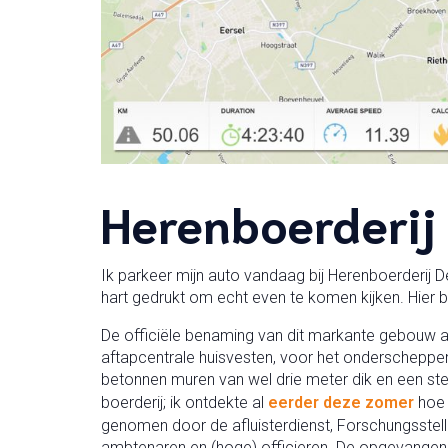
Herenboerderij
Ik parkeer mijn auto vandaag bij Herenboerderij De
hart gedrukt om echt even te komen kijken. Hier be
De officiële benaming van dit markante gebouw a
aftapcentrale huisvesten, voor het onderscheppe
betonnen muren van wel drie meter dik en een st
boerderij; ik ontdekte al
eerder deze zomer
hoe 
genomen door de afluisterdienst, Forschungsstell
ambtenaren en (hoge) officieren. De opgevangen g