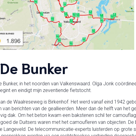
 De Bunker
 Bunker, in het noorden van Valkenswaard. Olga Jonk coördineert 
gint en eindigt mijn zeventiende fietstocht.
an de Waalreseweg is Birkenhof. Het werd vanaf eind 1942 gebo
n van berichten van de geallieerden. Meer dan de helft van het
evig dak. Om het beton kwam een bakstenen schil ter camouflage
goed de Duitsers waren met het camoufleren van objecten. De 
e Langeveld. De telecommunicatie-experts luisterden op grote s
esprekken werden via een rechtstreekse verbinding doorgestuurd