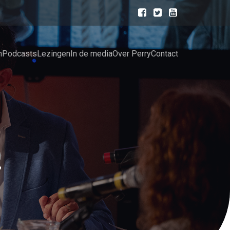
n
Podcasts
Lezingen
In de media
Over Perry
Contact
,