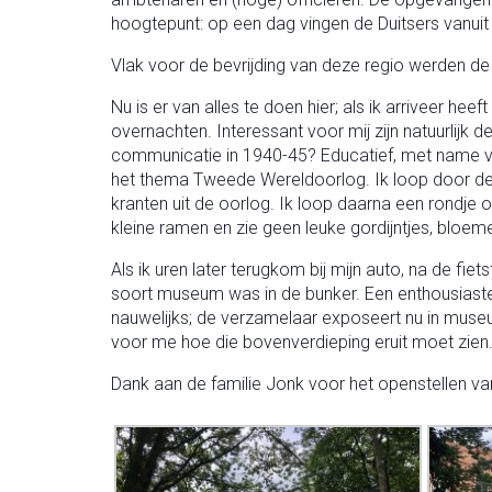
hoogtepunt: op een dag vingen de Duitsers vanuit
Vlak voor de bevrijding van deze regio werden de
Nu is er van alles te doen hier; als ik arriveer he
overnachten. Interessant voor mij zijn natuurlijk
communicatie in 1940-45? Educatief, met name vo
het thema Tweede Wereldoorlog. Ik loop door de r
kranten uit de oorlog. Ik loop daarna een rondje om
kleine ramen en zie geen leuke gordijntjes, bloeme
Als ik uren later terugkom bij mijn auto, na de fi
soort museum was in de bunker. Een enthousiasteli
nauwelijks; de verzamelaar exposeert nu in museum
voor me hoe die bovenverdieping eruit moet zien
Dank aan de familie Jonk voor het openstellen va