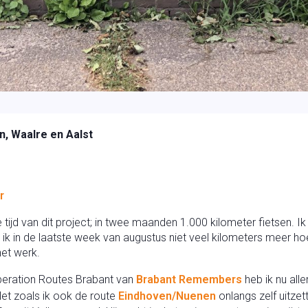
, Waalre en Aalst
r
 tijd van dit project; in twee maanden 1.000 kilometer fietsen. I
ik in de laatste week van augustus niet veel kilometers meer hoef
et werk.
iberation Routes Brabant van
Brabant Remembers
heb ik nu all
et zoals ik ook de route
Eindhoven/Nuenen
onlangs zelf uitzet