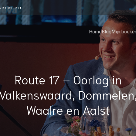
vermeulen.nl
Home
Blog
Mijn boeke
Route 17 – Oorlog in
Valkenswaard, Dommelen
Waalre en Aalst